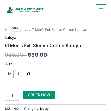
Skip
Main
to
Men
content
☑️
Original
Current
Men’s
Sale!
Home
/
katuya
/ ☑️ Men’s Full Sleeve Cotton Katuya
Full
price
price
Sleeve
katuya
was:
is:
Cotton
☑️ Men’s Full Sleeve Cotton Katuya
Katuya
950.00৳ .
650.00৳ .
quantity
950.00
৳
650.00
৳
Size
M
L
XL
ORDER NOW
SKU:
N/A
Category:
katuya