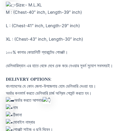
Size:- M.L.XL
M : (Chest-40″ inch, Length-39″ inch)
L : (Chest-41″ inch, Length-29″ inch)
XL : (Chest-43″ inch, Length-30″ inch)
১০০% কালার কোয়ালিটি গ্যারান্টেড পোডাক্ট।
ডেলিভারিম্যান এর হাতে থেকে দেখে চেক করে নেওয়ার সুবর্ন সুযোগ সবসময়ই।
𝐃𝐄𝐋𝐈𝐕𝐄𝐑𝐘 𝐎𝐏𝐓𝐈𝐎𝐍𝐒:
বাংলাদেশের যে কোন জেলা-উপজেলায় হোম ডেলিভারি দেওয়া হয়।
অর্ডার কনফার্ম করতে ডেলিভারি চার্জ অগ্রিম পেমেন্ট করতে হব।
অর্ডার করতে আপনার
নাম
ঠিকানা
মোবাইল নাম্বার
পোডাক্ট সাইজ ও ছবি দিবেন।