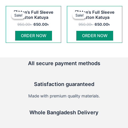
Original
Current
Original
Current
This
This
☑️ Men’s Full Sleeve
☑️ Men’s Full Sleeve
price
price
price
price
Sale!
Sale!
Sale!
Sale!
product
product
Cotton Katuya
Cotton Katuya
was:
is:
was:
is:
950.00৳ .
650.00৳ .
has
950.00৳ .
650.00৳ .
has
950.00
৳
650.00
৳
950.00
৳
650.00
৳
multiple
multiple
ORDER NOW
ORDER NOW
variants.
variants
The
The
options
options
may
may
All secure payment methods
be
be
chosen
chosen
on
on
Satisfaction guaranteed
the
the
product
product
Made with premium quality materials.
page
page
Whole Bangladesh Delivery