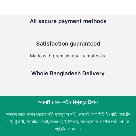
The
product
product
options
page
page
may
All secure payment methods
be
chosen
on
Satisfaction guaranteed
the
product
Made with premium quality materials.
page
Whole Bangladesh Delivery
অনলাইন কেনাকাটার বিশ্বস্ত ঠিকানা
আমাদের কাছে পাবেন ফরমাল শার্ট, ক্যাজুয়াল শার্ট, এক্সপোর্ট কোয়ালিটি টি-শার্ট, পলো টি-
শার্ট, পান্জাবী, গ্যাভাডিং প্যান্ট,ডেনিম প্যান্ট,টাউজার, সহ ছেলেদের যাবতীয় তৈরী পোশাক
আইটেম ধন্যবাদ।