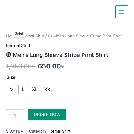
Skip
Main
to
Men
content
🧥
Original
Current
Men's
Sale!
Home
/
Formal Shirt
/ 🧥 Men’s Long Sleeve Stripe Print Shirt
Long
price
price
Sleeve
Formal Shirt
was:
is:
Stripe
🧥 Men’s Long Sleeve Stripe Print Shirt
Print
1,050.00৳ .
650.00৳ .
Shirt
1,050.00
৳
650.00
৳
quantity
Size
M
L
XL
XXL
ORDER NOW
SKU:
N/A
Category:
Formal Shirt