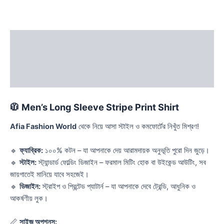
Description
Additional information
Reviews (0)
🧥
Men’s Long Sleeve Stripe Print Shirt
Afia Fashion World
থেকে নিয়ে আসা স্টাইল ও কমফোর্টের নিখুঁত মিশ্রণ!
🔹
ফ্যাব্রিক:
১০০% কটন – যা আপনাকে দেয় আরামদায়ক অনুভূতি পুরো দিন জুড়ে।
🔹
স্টাইল:
স্ট্যান্ডার্ড ফোল্ডিং ডিজাইন – ফরমাল মিটিং হোক বা উইকেন্ড আউটিং, সব
জায়গাতেই মানিয়ে যাবে সহজেই।
🔹
ডিজাইন:
স্ট্রাইপ ও প্রিন্টেড প্যাটার্ন – যা আপনাকে দেবে ট্রেন্ডি, আধুনিক ও
আকর্ষণীয় লুক।
📏
সাইজ অপশনস: