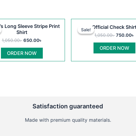
Original
Current
Original
This
s Long Sleeve Stripe Print
Official Check Shir
price
price
price
Sale!
Sale!
product
Shirt
was:
is:
was:
i
1,050.00
৳
750.00
৳
1,050.00৳ .
650.00৳ .
1,050.00৳
has
1,050.00
৳
650.00
৳
multiple
ORDER NOW
ORDER NOW
variants.
The
options
may
be
chosen
on
Satisfaction guaranteed
the
product
Made with premium quality materials.
page