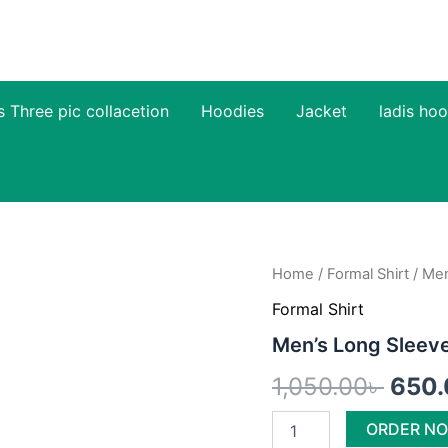
s Three pic collacetion
Hoodies
Jacket
ladis hoo
Men's
Home
/
Formal Shirt
/ Men
Origi
Long
Formal Shirt
Sleeve
pric
Stripe
Men’s Long Sleeve 
Print
was:
Shirt
1,050.00
৳
650.
quantity
1,050
ORDER N