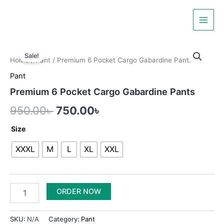
Skip
Main
to
Men
content
Premium
Original
Current
6
Sale!
Home
/
Pant
/ Premium 6 Pocket Cargo Gabardine Pants
Pocket
price
price
Cargo
Pant
was:
is:
Gabardine
Premium 6 Pocket Cargo Gabardine Pants
Pants
950.00৳ .
750.00৳ .
quantity
950.00
৳
750.00
৳
Size
XXXL
M
L
XL
XXL
ORDER NOW
SKU:
N/A
Category:
Pant